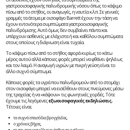
γαστροοισοφαγικής παλινδρομικής νόσου όπως το κάψιμο
πίσω από το στήθος, οι αναγωγές, η ναυτία κ.λ.π. Σε γενικές
γραμμές τα άτομα με οισοφάγο Barrett έχουν την τάση να
έχουν εντονότερα συμπτώματα γαστροοισοφαγικής
παλινδρόμισης. Αυτό όμως δεν συμβαίνει πάντα και
υπάρχουν ασθενείς με ελάχιστα ή και καθόλου συμπτώματα
στους οποίους η διάγνωση είναι τυχαία.
Το κάψιμο πίσω από το στήθος αφορά κυρίως το κάτω
μέρος αυτού αλλά κάποιες φορές μπορεί να φθάνει ψηλά ως
και τον λαιμό. Η αναγωγή υγρών με πικρή γεύση είναι το
άλλο συχνό σύμπτωμα.
Κάποιες φορές τα υγρά που παλινδρομούν από το στομάχι
στον οισοφάγο μπορεί να εισέλθουν στους πνεύμονες μέσω
της τραχείας ή να «κάψουν» τις φωνητικές χορδές. Τότε
έχουμε τις λεγόμενες
εξωοισοφαγικές εκδηλώσεις.
Τέτοιες είναι:
τα συχνά επεισόδια βρογχίτιδας,
ο χρόνιος βήχας,
το πρωτοεμφανιζόμενο άσθμα σε ενήλικες