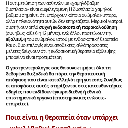
Η αντιμετώπιση των ασθενών με «χαμηλόβαθμη
δυσπλασία» είναι αμφιλεγόμενη. Η δυσπλασία χαμηλού
βαθμού σημαίνει ότι υπάρχουν κάποια ανώμαλα κύτταρα,
αλλά η πλειονότητα αυτών δεν επηρεάζεται. Μερικοί γιατροί
συστήνουν απλά
συχνή ενδοσκοπική παρακολούθηση
(συνήθως κάθε 6 ή 12 μήνες), ενώ άλλοι προτείνουν την
εξάλειψη
του ανώμαλου ιστού με ενδοσκοπική θεραπεία.
Και οι δύο επιλογές είναι αποδεκτές, αλλά πρόσφατες
μελέτες δείχνουν ότι η ενδοσκοπική θεραπεία εξάλειψης
μπορεί να είναι προτιμότερη.
Ο γαστρεντερολόγος σας θα συνεκτιμήσει όλα τα
δεδομένα διεξοδικά θα πάρει την θεραπευτική
απόφαση που είναι καταλληλότερη για εσάς. Συνήθως
οι αποφάσεις αυτές στηρίζονται στις κατευθυντήριες
οδηγίες που εκδίδουν έγκυρα διεθνή ή εθνικά
επιστημονικά όργανα (επιστημονικές ενώσεις-
εταιρείες).
Ποια είναι η θεραπεία
όταν υπάρχει