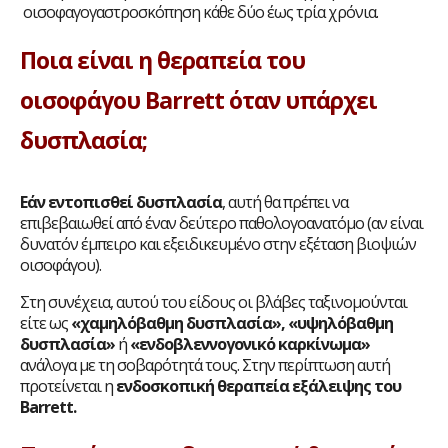
οισοφαγογαστροσκόπηση κάθε δύο έως τρία χρόνια.
Ποια είναι η θεραπεία του
οισοφάγου Barrett όταν υπάρχει
δυσπλασία;
Εάν εντοπισθεί δυσπλασία
, αυτή θα πρέπει να
επιβεβαιωθεί από έναν δεύτερο παθολογοανατόμο (αν είναι
δυνατόν έμπειρο και εξειδικευμένο στην εξέταση βιοψιών
οισοφάγου).
Στη συνέχεια, αυτού του είδους οι βλάβες ταξινομούνται
είτε ως
«χαμηλόβαθμη δυσπλασία», «υψηλόβαθμη
δυσπλασία»
ή
«ενδοβλεννογονικό καρκίνωμα»
ανάλογα με τη σοβαρότητά τους. Στην περίπτωση αυτή
προτείνεται η
ενδοσκοπική θεραπεία εξάλειψης του
Barrett.