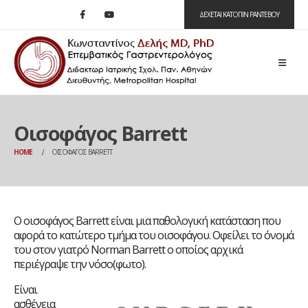
ΔΕΧΕΤΑΙ ΚΑΤΟΠΙΝ ΡΑΝΤΕΒΟΥ
Οισοφάγος Barrett
HOME
ΟΙΣΟΦΆΓΟΣ BARRETT
Ο οισοφάγος Barrett είναι μια παθολογική κατάσταση που
αφορά το κατώτερο τμήμα του οισοφάγου. Οφείλει το όνομά
του στον γιατρό Norman Barrett ο οποίος αρχικά
περιέγραψε την νόσο(φωτο).
Είναι
ασθένεια