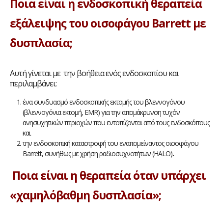
Ποια
είναι η ενδοσκοπική θεραπεία
εξάλειψης του οισοφάγου
Barrett με
δυσπλασία;
Αυτή γίνεται με την βοήθεια ενός ενδοσκοπίου και
περιλαμβάνει:
ένα συνδυασμό ενδοσκοπικής εκτομής του βλεννογόνου
(βλεννογόνια εκτομή, EMR) για την απομάκρυνση τυχόν
ανησυχητικών περιοχών που εντοπίζονται από τους ενδοσκόπους
και
την ενδοσκοπική καταστροφή του εναπομείναντος οισοφάγου
Barrett, συνήθως με χρήση ραδιοσυχνοτήτων (HALO)
.
Ποια είναι η θεραπεία όταν υπάρχει
«χαμηλόβαθμη δυσπλασία»;