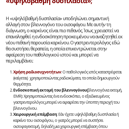
«υψηλόβαθμή δυσπλασία»;
Η «υψηλόβαθμή δυσπλασία» υποδηλώνει σημαντική
αλλαγή στον βλεννογόνο του οισοφάγου. Με αυτήν τη
διάγνωση, ο καρκίνος είναι πιο πιθανός. Ίσως χρειαστεί να
επαναληφθεί η ενδοσκόπηση προκειμένου να αναζητηθεί εκ
νέου πιθανή παρουσία καρκίνου. Ο γαστρεντερολόγος εδώ
θα συστήσει θεραπεία, η οποία επικεντρώνεται στην
αφαίρεση του παθολογικού ιστού και μπορεί να
περιλαμβάνει:
Χρήση ραδιοσυχνοτήτων
: Ο παθολογικός ιστός καταστρέφεται
(καίγεται) χρησιμοποιώντας ραδιοκύματα, τα οποία δημιουργούν
θερμότητα.
Ενδοσκοπική εκτομή του βλεννογόνου
(βλεννογόνια εκτομή,
EMR): Χρησιμοποιώντας ένα ενδοσκόπιο, ο εξειδικευμένος
γαστρεντερολόγος μπορεί να αφαιρέσει την ύποπτη περιοχή του
βλεννογόνου.
Χειρουργική επέμβαση
: Εάν έχετε υψηλόβαθμη δυσπλασία ή
καρκίνο του οισοφάγου, ο γιατρός μπορεί να συστήσει
οισοφαγεκτομή, δηλαδή μια χειρουργική επέμβαση όπου