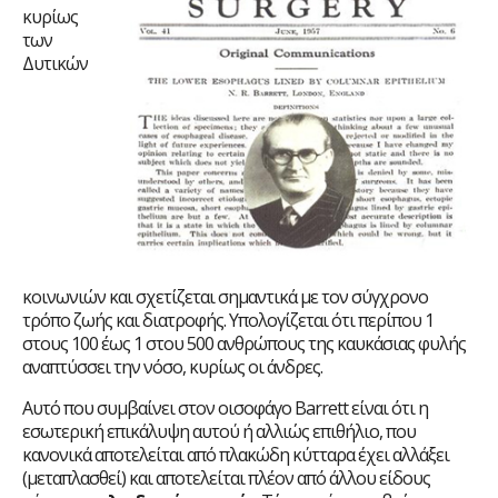
κυρίως
των
Δυτικών
κοινωνιών και σχετίζεται σημαντικά με τον σύγχρονο
τρόπο ζωής και διατροφής. Υπολογίζεται ότι περίπου 1
στους 100 έως 1 στου 500 ανθρώπους της καυκάσιας φυλής
αναπτύσσει την νόσο, κυρίως οι άνδρες.
Αυτό που συμβαίνει στον οισοφάγο Barrett είναι ότι η
εσωτερική επικάλυψη αυτού ή αλλιώς επιθήλιο, που
κανονικά αποτελείται από πλακώδη κύτταρα έχει αλλάξει
(μεταπλασθεί) και αποτελείται πλέον από άλλου είδους