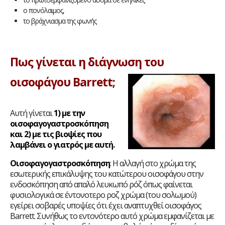
ο πονόλαιμος,
το βράχνιασμα της φωνής
Πως γίνεται η διάγνωση του
οισοφάγου Barrett;
Αυτή γίνεται
1) με την
οισοφαγογαστροσκόπηση
και 2) με τις βιοψίες που
λαμβάνει ο γιατρός με αυτή.
Οισοφαγογαστροσκόπηση
: Η αλλαγή στο χρώμα της
εσωτερικής επικάλυψης του κατώτερου οισοφάγου στην
ενδοσκόπηση από απαλό λευκωπό ρόζ όπως φαίνεται
φυσιολογικά σε έντονοτερο ροζ χρώμα (του σολωμού)
εγείρει σοβαρές υποψίες ότι έχει αναπτυχθεί οισοφάγος
Barrett. Συνήθως το εντονότερο αυτό χρώμα εμφανίζεται με