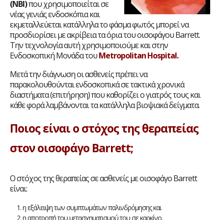
(
NBI)
που χρησιμοποιείται σε
νέας γενιάς ενδοσκόπια και
εκμεταλλεύεται κατάλληλα το φάσμα φωτός μπορεί να
προσδιορίσει με ακρίβεια τα όρια του οισοφάγου Barrett.
Tην τεχνολογία αυτή χρησιμοποιούμε και στην
Ενδοσκοπική Μονάδα του
Metropolitan
Hospital
.
Μετά την διάγνωση οι ασθενείς πρέπει να
παρακολουθούνται ενδοσκοπικά σε τακτικά χρονικά
διαστήματα (επιτήρηση) που καθορίζει ο γιατρός τους και
κάθε φορά λαμβάνονται τα κατάλληλα βιοψιακά δείγματα.
Ποιος είναι ο στόχος της θεραπείας
στον οισοφάγο
Barrett;
Ο στόχος της θεραπείας σε ασθενείς με οισοφάγο Barrett
είναι:
η εξάλειψη των συμπτωμάτων παλινδρόμησης και
η αποτροπή του μετασχηματισμού του σε καρκίνο.