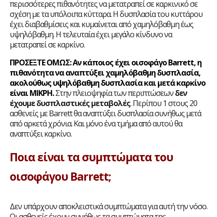
περισσότερες πιθανότητες να μετατραπεί σε καρκινικό σε
σχέση με τα υπόλοιπα κύτταρα. Η δυσπλασία του κυττάρου
έχει διαβαθμίσεις και κυμαίνεται από χαμηλόβαθμη έως
υψηλόβαθμη. Η τελευταία έχει μεγάλο κίνδυνο να
μετατραπεί σε καρκίνο.
ΠΡΟΣΕΞΤΕ ΟΜΩΣ
: Αν κάποιος έχει οισοφάγο
Barrett, η
πιθανότητα να αναπτύξει χαμηλόβαθμη δυσπλασία,
ακολούθως υψηλόβαθμη δυσπλασία και μετά καρκίνο
είναι ΜΙΚΡΗ.
Στην πλειοψηφία των περιπτώσεων
δεν
έχουμε δυσπλαστικές μεταβολές
. Περίπου 1 στους 20
ασθενείς με Barrett θα αναπτύξει δυσπλασία συνήθως μετά
από αρκετά χρόνια. Και μόνο ένα τμήμα από αυτού θα
αναπτύξει καρκίνο.
Ποια είναι τα συμπτώματα του
οισοφάγου Barrett;
Δεν υπάρχουν αποκλειστικά συμπτώματα για αυτή την νόσο.
Οι ασθενείς έχουν συνήθως τα συμπτώματα της