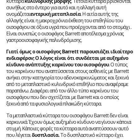
κύτταρα
κυλινδρικής μορφής
. Τέτοια κύτταρα βρίσκονται
συνήθως στο έντερο για αυτό και η αλλαγή αυτή
ονομάζεται
εντερική μεταπλασία
. Η αιτία αυτής της
αλλαγής είναι η μακροχρόνια έκθεση του επιθηλίου του
οισοφάγου σε όξινα υγρά που προέρχονται από το στομάχι .
Είναι συνεπώς ο οισοφάγος Barrett αποτέλεσμα χρόνιας
γαστροοισοφαγικής παλινδρόμισης.
Γιατί όμως ο οισοφάγος
Barrett παρουσιάζει ιδιαίτερο
ενδιαφέρον;
Ο λόγος είναι ότι
συνδέεται με αυξημένο
κίνδυνο ανάπτυξης καρκίνου του οισοφάγο
υ
. Ο τύπος
του καρκίνου που αναπτύσσεται στους ασθενείς με Barrett
ανήκει στην κατηγορία του αδενοκαρκινώματος και ξεκινά
από το μεταπλαστικό κυλινδρικό επιθήλιο που αναφέραμε
παραπάνω. Διαφέρει από τον άλλο τύπο καρκίνου του
οισοφάγου που δεν σχετίζεται με Barrett και ο οποίος
ξεκινά από τα φυσιολογικά πλακώδη κύτταρα.
Τα μεταπλαστικά κύτταρα του οισοφάγου Barrett δεν είναι
καρκινικά. Έχουν όμως αυξημένο κίνδυνο να γίνουν κάποια
στιγμή. Κάποιες φορές τα κύτταρα αυτά αναπτύσσουν αυτό
που λέγεται
δυσπλασία.
Το δυσπλαστικό κύτταρο έχει