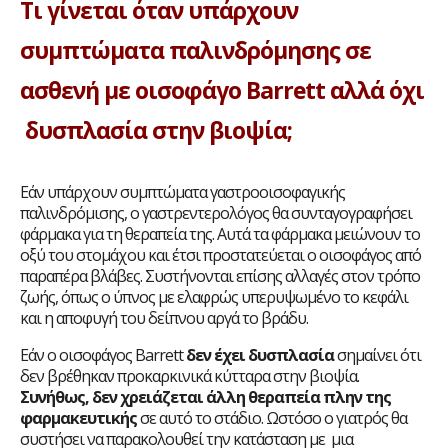
Τι γίνεται όταν υπάρχουν
συμπτώματα παλινδρόμησης σε
ασθενή με οισοφάγο
Barrett αλλά όχι
δυσπλασία στην βιοψία;
Εάν υπάρχουν συμπτώματα γαστροοισοφαγικής
παλινδρόμισης, ο γαστρεντερολόγος θα συνταγογραφήσει
φάρμακα για τη θεραπεία της. Αυτά τα φάρμακα μειώνουν το
οξύ του στομάχου και έτσι προστατεύεται ο οισοφάγος από
παραπέρα βλάβες. Συστήνονται επίσης αλλαγές στον τρόπο
ζωής, όπως ο ύπνος με ελαφρώς υπερυψωμένο το κεφάλι
και η αποφυγή του δείπνου αργά το βράδυ.
Εάν ο οισοφάγος Barrett
δεν έχει δυσπλασία
σημαίνει ότι
δεν βρέθηκαν προκαρκινικά κύτταρα στην βιοψία.
Συνήθως, δεν χρειάζεται άλλη θεραπεία πλην της
φαρμακευτικής
σε αυτό το στάδιο. Ωστόσο ο γιατρός θα
συστήσει να παρακολουθεί την κατάσταση με μια