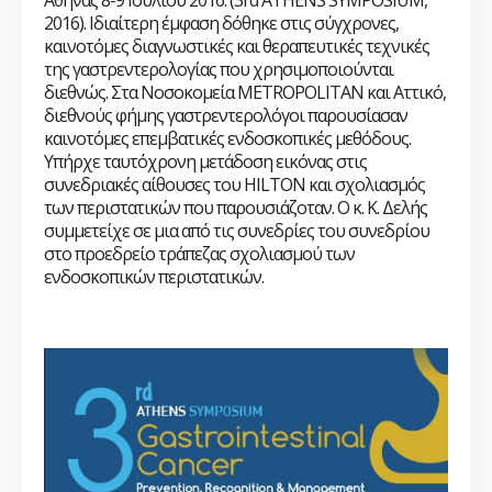
Αθήνας 8-9 Ιουλίου 2016. (3rd ATHENS SYMPOSIUM,
2016). Ιδιαίτερη έμφαση δόθηκε στις σύγχρονες,
καινοτόμες διαγνωστικές και θεραπευτικές τεχνικές
της γαστρεντερολογίας που χρησιμοποιούνται
διεθνώς. Στα Νοσοκομεία
METROPOLITAN
και Αττικό,
διεθνούς φήμης γαστρεντερολόγοι παρουσίασαν
καινοτόμες επεμβατικές ενδοσκοπικές μεθόδους.
Υπήρχε ταυτόχρονη μετάδοση εικόνας στις
συνεδριακές αίθουσες του
HILTON
και σχολιασμός
των περιστατικών που παρουσιάζοταν. Ο κ. Κ. Δελής
συμμετείχε σε μια από τις συνεδρίες του συνεδρίου
στο προεδρείο τράπεζας σχολιασμού των
ενδοσκοπικών περιστατικών.