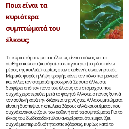
Ποια είναι τα
κυριότερα
συμπτώματά του
έλκους;
Το κύριο σύμπτωμα του έλκους είναι ο πόνος και το
αίσθημα καύσου (καούρα) στο επιγάστριο (το μέσο πάνω
μέρος της κοιλιάς) κυρίως όταν ο ασθενής είναι νηστικός.
Μερικές φορές η λήψη τροφής κάνει τον πόνο πιο μαλακό
και άλλες τον σταματά προσωρινά. Σε αυτό άλλωστε
διαφέρει από τον πόνο του έλκους του στομάχου, που
συχνά χειροτερεύει μετά το φαγητό. Άλλοτε, ο πόνος ξυπνά
τον ασθενή κατά την διάρκεια της νύχτας. Άλλα συμπτώματα
είναι η δυσπεψία, η απώλεια βάρους αλλά και οι έμετοι που
συχνά ανακουφίζουν τον ασθενή από τα συμπτώματα. Για το
έλκος του δωδεκαδακτύλου αναφέρεται ότι εμφανίζει
συχνά μια περιοδικότητα στις εξάρσεις, κυρίως κατά το