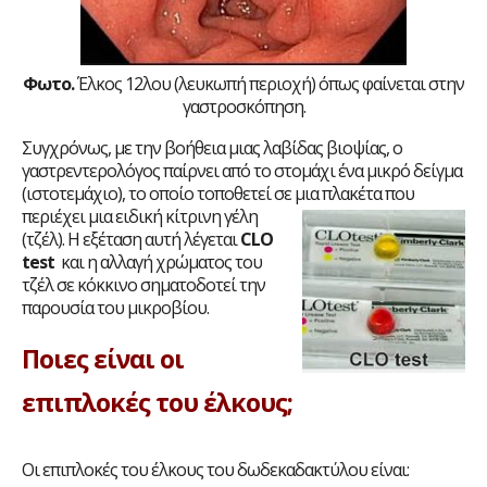
Φωτο.
Έλκος 12λου (λευκωπή περιοχή) όπως φαίνεται στην
γαστροσκόπηση.
Συγχρόνως, με την βοήθεια μιας λαβίδας βιοψίας, ο
γαστρεντερολόγος παίρνει από το στομάχι ένα μικρό δείγμα
(ιστοτεμάχιο), το οποίο τοποθετεί σε μια πλακέτα που
περιέχει μια ειδική κίτρινη
γέλη
(τζέλ). Η εξέταση αυτή λέγεται
CLO
test
και η αλλαγή χρώματος του
τζέλ σε κόκκινο σηματοδοτεί την
παρουσία του μικροβίου.
Ποιες είναι οι
επιπλοκές του έλκους;
Οι επιπλοκές του έλκους του δωδεκαδακτύλου είναι: