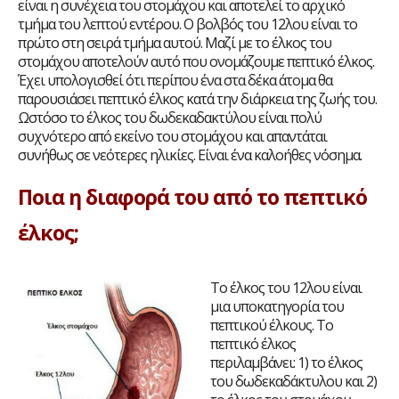
είναι η συνέχεια του στομάχου και αποτελεί το αρχικό
τμήμα του λεπτού εντέρου. Ο βολβός του 12λου είναι το
πρώτο στη σειρά τμήμα αυτού. Μαζί με το έλκος του
στομάχου αποτελούν αυτό που ονομάζουμε πεπτικό έλκος.
Έχει υπολογισθεί ότι περίπου ένα στα δέκα άτομα θα
παρουσιάσει πεπτικό έλκος κατά την διάρκεια της ζωής του.
Ωστόσο το έλκος του δωδεκαδακτύλου είναι πολύ
συχνότερο από εκείνο του στομάχου και απαντάται
συνήθως σε νεότερες ηλικίες. Είναι ένα καλοήθες νόσημα.
Ποια η διαφορά του από το πεπτικό
έλκος;
Το έλκος του 12λου είναι
μια υποκατηγορία του
πεπτικού έλκους. Το
πεπτικό έλκος
περιλαμβάνει: 1) το έλκος
του δωδεκαδάκτυλου και 2)