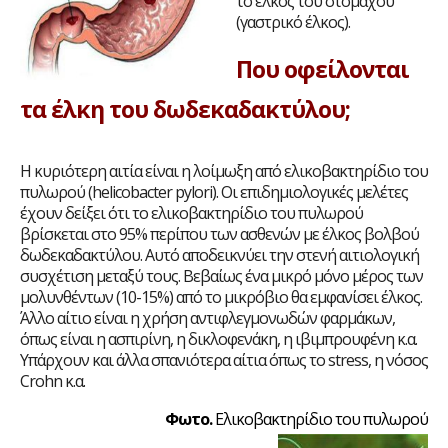
το έλκος του στομάχου
(γαστρικό έλκος).
Που οφείλονται
τα έλκη του δωδεκαδακτύλου;
Η κυριότερη αιτία είναι η λοίμωξη από ελικοβακτηρίδιο του
πυλωρού (helicobacter pylori). Οι επιδημιολογικές μελέτες
έχουν δείξει ότι το ελικοβακτηρίδιο του πυλωρού
βρίσκεται στο 95% περίπου των ασθενών με έλκος βολβού
δωδεκαδακτύλου. Αυτό αποδεικνύει την στενή αιτιολογική
συσχέτιση μεταξύ τους. Βεβαίως ένα μικρό μόνο μέρος των
μολυνθέντων (10-15%) από το μικρόβιο θα εμφανίσει έλκος.
Άλλο αίτιο είναι η χρήση αντιφλεγμονωδών φαρμάκων,
όπως είναι η ασπιρίνη, η δικλοφενάκη, η ιβιμπρουφένη κ.α.
Υπάρχουν και άλλα σπανιότερα αίτια όπως το stress, η νόσος
Crohn κ.α.
Φωτο.
Ελικοβακτηρίδιο του πυλωρού